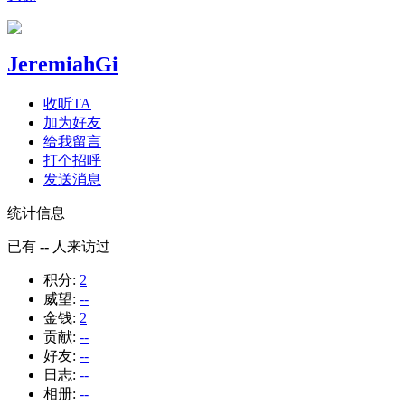
JeremiahGi
收听TA
加为好友
给我留言
打个招呼
发送消息
统计信息
已有
--
人来访过
积分:
2
威望:
--
金钱:
2
贡献:
--
好友:
--
日志:
--
相册:
--