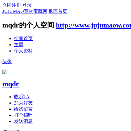
立即注册
登录
JUJUMAO宽带宝藏网
返回首页
mqdr的个人空间
http://www.jujumaow.co
空间首页
主题
个人资料
头像
mqdr
收听TA
加为好友
给我留言
打个招呼
发送消息