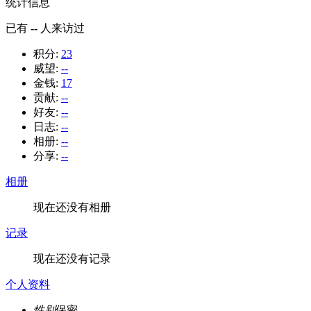
统计信息
已有
--
人来访过
积分:
23
威望:
--
金钱:
17
贡献:
--
好友:
--
日志:
--
相册:
--
分享:
--
相册
现在还没有相册
记录
现在还没有记录
个人资料
性别
保密