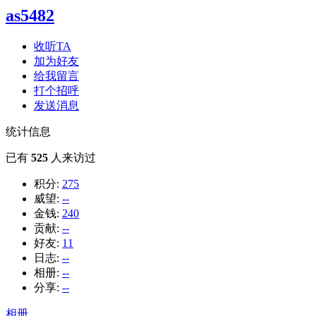
as5482
收听TA
加为好友
给我留言
打个招呼
发送消息
统计信息
已有
525
人来访过
积分:
275
威望:
--
金钱:
240
贡献:
--
好友:
11
日志:
--
相册:
--
分享:
--
相册