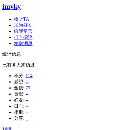
imyky
收听TA
加为好友
给我留言
打个招呼
发送消息
统计信息
已有
6
人来访过
积分:
114
威望:
--
金钱:
79
贡献:
--
好友:
--
日志:
--
相册:
--
分享:
--
相册