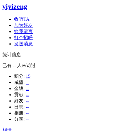
yiyizeng
收听TA
加为好友
给我留言
打个招呼
发送消息
统计信息
已有
--
人来访过
积分:
15
威望:
--
金钱:
--
贡献:
--
好友:
--
日志:
--
相册:
--
分享:
--
相册