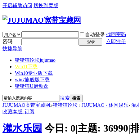
开启辅助访问
切换到宽版
找回密码
自动登录
密码
立即注册
登录
快捷导航
猪猪猫论坛
jujumao
Win11下载
Win10专业版下载
win7旗舰版下载
猪猪猫U启动盘
搜索
搜索
JUJUMAO宽带宝藏网
»
猪猪猫论坛
›
JUJUMAO - 休闲娱乐
›
灌
收藏本版
|
订阅
灌水乐园
今日:
0
|
主题:
36990
|
排