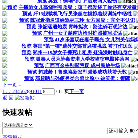
预览
奥森：倒塌“拱门”造成两人轻伤
预览
主播晒女儿高烧照引质疑：孩子都发烧了你还有空发微
预览
歼15舰载机飞行员张超在模拟着舰训练中牺牲
预览
陈冠希指名道姓骂林志玲 女方回应：完全不认识
预览
张韶涵遭炮轰 青峰挺友：路边碎石想沾边
预览
广州一女子越南边检时护照被写脏话
预览
41岁乐嘉现任妻子曝光 女儿甜美似妈
预览
英国“第一猫”遭外交部首席猫挑战 被打伤送医
预览
郑州一19岁女子裸死出租房 疑洗澡时触电身亡
预览
吸毒人员为筹毒资潜入学校盗窃电脑终落网
预览
广西百余栋别墅荒废 成村民放牛场
预览
超减龄！鲁豫换新发型减龄成功获赞无数
预览
邓超晒与孙俪另类合照比脸小 被笑侃：智障
下一页 »
1 ...
2
3
4
5
6
7
8
9
10
11
/ 11 页
下一页
返 回
快速发帖
还可输入
80
高级模式