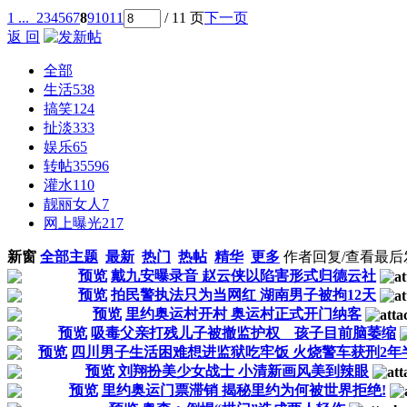
1 ...
2
3
4
5
6
7
8
9
10
11
/ 11 页
下一页
返 回
全部
生活
538
搞笑
124
扯淡
333
娱乐
65
转帖
35596
灌水
110
靓丽女人
7
网上曝光
217
新窗
全部主题
最新
热门
热帖
精华
更多
作者
回复/查看
最后
预览
戴九安曝录音 赵云侠以陷害形式归德云社
预览
拍民警执法只为当网红 湖南男子被拘12天
预览
里约奥运村开村 奥运村正式开门纳客
预览
吸毒父亲打残儿子被撤监护权 孩子目前脑萎缩
预览
四川男子生活困难想进监狱吃牢饭 火烧警车获刑2年
预览
刘翔扮美少女战士 小清新画风美到辣眼
预览
里约奥运门票滞销 揭秘里约为何被世界拒绝!