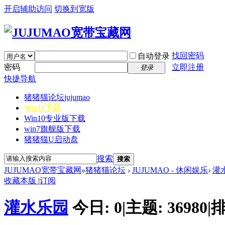
开启辅助访问
切换到宽版
找回密码
自动登录
密码
立即注册
登录
快捷导航
猪猪猫论坛
jujumao
Win11下载
Win10专业版下载
win7旗舰版下载
猪猪猫U启动盘
搜索
搜索
JUJUMAO宽带宝藏网
»
猪猪猫论坛
›
JUJUMAO - 休闲娱乐
›
灌
收藏本版
|
订阅
灌水乐园
今日:
0
|
主题:
36980
|
排