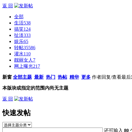
返 回
全部
生活
538
搞笑
124
扯淡
333
娱乐
65
转帖
35586
灌水
110
靓丽女人
7
网上曝光
217
新窗
全部主题
最新
热门
热帖
精华
更多
作者
回复/查看
最后
本版块或指定的范围内尚无主题
返 回
快速发帖
还可输入
80