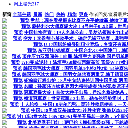
网上曝光
217
新窗
全部主题
最新
热门
热帖
精华
更多
作者
回复/查看
最后
预览
尹航：现在看樊振东比赛不在乎他输赢 他输了赢
预览
蒙特利尔大师赛爆大冷！4号种子0-2出局，世界前
预览
中国排协官宣！19人名单公布，吴梦洁领衔主力出
预览
突发！李盈莹心脏动手术，确定无缘亚锦赛，龚翔
预览
U-17国脚纷纷登陆职业赛场，冬窗还有新
预览
东亚男排锦标赛：中国台北3-0中国澳门，韩国
预览
顶住压力双双闯关！向鹏 陈垣宇力克强敌 国乒男单两
预览
7:10完成逆转！陈垣宇3:0横扫西蒙高茨 晋级WTT横
预览
韩国羽毛球大师赛：国羽男单4小将2胜2负 1/4决
预览
韩国羽毛球大师赛：国羽女单悲喜两重天 韩千禧晋级
预览
杨瀚森行程出炉：8月中旬结束特训回中国男篮 两
预览
名嘴：孙颖莎连续退赛因为积劳成疾 洛杉矶奥运还
预览
冠军赛爆大冷！首位大种子出局，乒坛名将被绝杀，蒯
预览
横滨冠军赛！世界冠军2-3出局，勒布伦强势零封，
预览
十人轮换，中国1-0毕尔巴鄂，两连胜稳居榜首，一
预览
中国U18男篮双杀加拿大5连胜收官 张懿赵杰24
预览
过山车3盘大战！6&#8209;1完美开局却一轮游，5个
预览
北美赛季开门红！萨巴伦卡横扫晋级32强，下轮