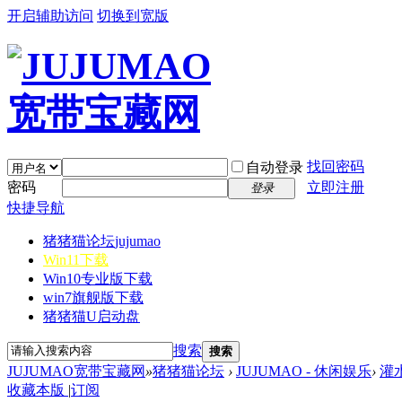
开启辅助访问
切换到宽版
找回密码
自动登录
密码
立即注册
登录
快捷导航
猪猪猫论坛
jujumao
Win11下载
Win10专业版下载
win7旗舰版下载
猪猪猫U启动盘
搜索
搜索
JUJUMAO宽带宝藏网
»
猪猪猫论坛
›
JUJUMAO - 休闲娱乐
›
灌
收藏本版
|
订阅