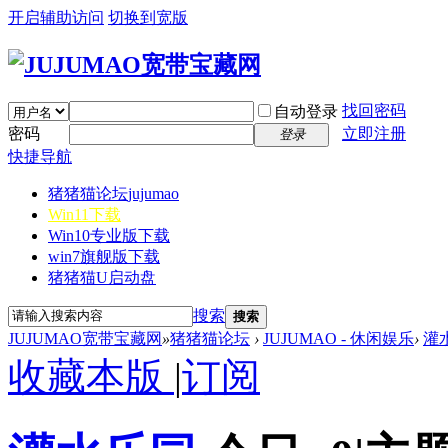
开启辅助访问
切换到宽版
找回密码
自动登录
密码
立即注册
登录
快捷导航
猪猪猫论坛
jujumao
Win11下载
Win10专业版下载
win7旗舰版下载
猪猪猫U启动盘
搜索
搜索
JUJUMAO宽带宝藏网
»
猪猪猫论坛
›
JUJUMAO - 休闲娱乐
›
灌
收藏本版
|
订阅