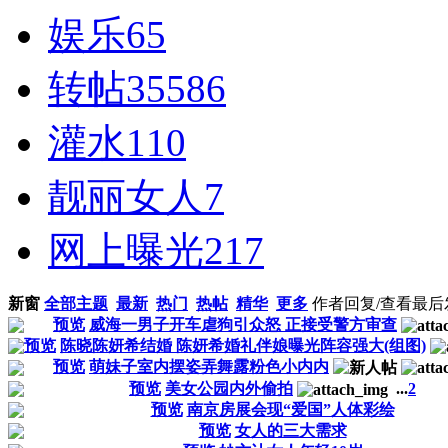
娱乐
65
转帖
35586
灌水
110
靓丽女人
7
网上曝光
217
新窗
全部主题
最新
热门
热帖
精华
更多
作者
回复/查看
最后
预览
威海一男子开车虐狗引众怒 正接受警方审查
预览
陈晓陈妍希结婚 陈妍希婚礼伴娘曝光阵容强大(组图)
预览
萌妹子室内摆姿弄舞露粉色小内内
预览
美女公园内外偷拍
...
2
预览
南京房展会现“爱国”人体彩绘
预览
女人的三大需求