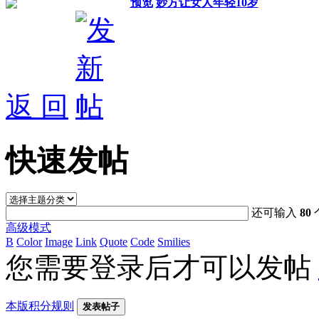
预览
妙方让女人年轻10岁
返 回
快速发帖
还可输入
80
高级模式
B
Color
Image
Link
Quote
Code
Smilies
您需要登录后才可以发帖
本版积分规则
发表帖子