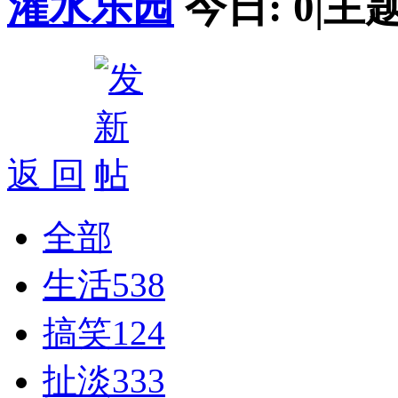
灌水乐园
今日:
0
|
主题
返 回
全部
生活
538
搞笑
124
扯淡
333