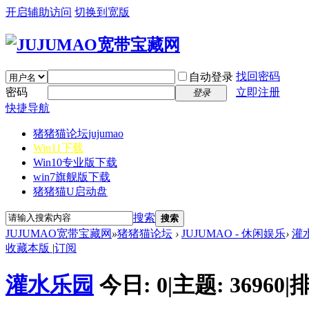
开启辅助访问
切换到宽版
找回密码
自动登录
密码
立即注册
登录
快捷导航
猪猪猫论坛
jujumao
Win11下载
Win10专业版下载
win7旗舰版下载
猪猪猫U启动盘
搜索
搜索
JUJUMAO宽带宝藏网
»
猪猪猫论坛
›
JUJUMAO - 休闲娱乐
›
灌
收藏本版
|
订阅
灌水乐园
今日:
0
|
主题:
36960
|
排