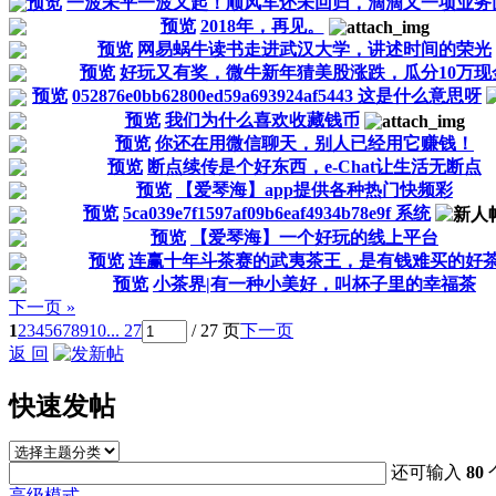
预览
一波未平一波又起！顺风车还未回归，滴滴又一项业务
预览
2018年，再见。
预览
网易蜗牛读书走进武汉大学，讲述时间的荣光
预览
好玩又有奖，微牛新年猜美股涨跌，瓜分10万现
预览
052876e0bb62800ed59a693924af5443 这是什么意思呀
预览
我们为什么喜欢收藏钱币
预览
你还在用微信聊天，别人已经用它赚钱！
预览
断点续传是个好东西，e-Chat让生活无断点
预览
【爱琴海】app提供各种热门快频彩
预览
5ca039e7f1597af09b6eaf4934b78e9f 系统
预览
【爱琴海】一个好玩的线上平台
预览
连赢十年斗茶赛的武夷茶王，是有钱难买的好
预览
小茶界|有一种小美好，叫杯子里的幸福茶
下一页 »
1
2
3
4
5
6
7
8
9
10
... 27
/ 27 页
下一页
返 回
快速发帖
还可输入
80
高级模式