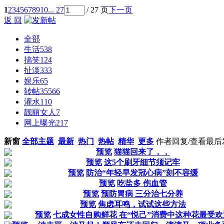
1
2
3
4
5
6
7
8
9
10
... 27
/ 27 页
下一页
返 回
全部
生活
538
搞笑
124
扯淡
333
娱乐
65
转帖
35566
灌水
110
靓丽女人
7
网上曝光
217
新窗
全部主题
最新
热门
热帖
精华
更多
作者
回复/查看
最后
预览
猫猫回来了，，
预览
这5个刷牙细节须记牢
预览
防治“年轻早发冠心病”刻不容缓
预览
吃盐多 伤血管
预览
预防胃病 三分治七分养
预览
焦虑耳鸣，试试这些方法
预览
七成女性自购鲜花 在“悦己”消费中这种花最受欢