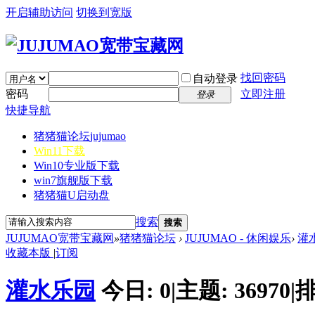
开启辅助访问
切换到宽版
找回密码
自动登录
密码
立即注册
登录
快捷导航
猪猪猫论坛
jujumao
Win11下载
Win10专业版下载
win7旗舰版下载
猪猪猫U启动盘
搜索
搜索
JUJUMAO宽带宝藏网
»
猪猪猫论坛
›
JUJUMAO - 休闲娱乐
›
灌
收藏本版
|
订阅
灌水乐园
今日:
0
|
主题:
36970
|
排