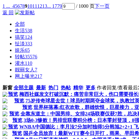
1 ...
4
5
6
7
8
9
10
11
12
13
... 1779
/ 1000 页
下一页
返 回
全部
生活
538
搞笑
124
扯淡
333
娱乐
65
转帖
35576
灌水
110
靓丽女人
7
网上曝光
217
新窗
全部主题
最新
热门
热帖
精华
更多
作者
回复/查看
最后
预览
梅西社媒发文打破沉默：痛苦非常巨大，伤口需要很长
预览
75岁传奇球星去世！球员时期两夺金球奖，执教过英
预览
世界杯落幕:红衣欢歌，群雄饮恨，巨星接力，
预览
全靠东道主：中国男排、女排24场联赛仅获7胜，总决
预览
3场0-3惨败！男排世联赛积分榜：日本零封登顶，8
预览
WNBA中国德比：李月汝7分加时独得5分韩旭2+2+1 
预览
国乒全员放弃！最新WTT赛今日开打，雨果、早田