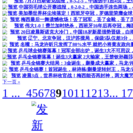
预览
7月21日斯诺克战报，0-5,2-5，中国选手1胜4负，
预览
中国羽毛球公开赛战报，0-2,0-2，中国选手连负两场
预览
美加墨世界杯尘埃落定！西班牙夺冠，罗德里荣膺金球
预览
梅西最后一舞遗憾收场！丢了冠军，丢了金靴，丢了
预览
伟大1-0！费兰加时绝杀，西班牙16年后再夺冠，梅
预览
20日凌晨斯诺克大冷门，中国18岁新星强势晋级，白
预览
辽宁、北京争冠，汉沪苏搅局，保级5队仅差3分
预览
名嘴：马龙许昕只发挥了80%水平 就把小将黄友政向
预览
乒乓球全锦赛落幕！冠军全部出炉，诞生3大不可思议
预览
乒乓全锦赛落幕！诞生3大赢家 2大输家，王楚钦孙颖
预览
乒乓全锦赛大结局：3金诞生，蒯曼成大赢家，马龙/
预览
乒乓全锦赛！首冠诞生，林诗栋/蒯曼逆转封王，马龙/
预览
凌晨3点，世界杯收官战！梅西能否再封神，两大魔
下一页 »
1 ...
4
5
6
7
8
9
10
11
12
13
... 1