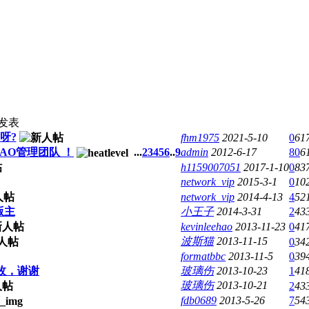
发表
呀?
fhm1975
2021-5-10
0
61
MAO管理团队 ！
...
2
3
4
5
6
..
9
admin
2012-6-17
80
6
h1159007051
2017-1-10
0
83
network_vip
2015-3-1
0
10
network_vip
2014-4-13
4
52
版主
小王子
2014-3-31
2
43
kevinleehao
2013-11-23
0
41
波斯猫
2013-11-15
0
34
formatbbc
2013-11-5
0
39
枚，谢谢
玻璃伤
2013-10-23
1
41
玻璃伤
2013-10-21
2
43
fdb0689
2013-5-26
7
54