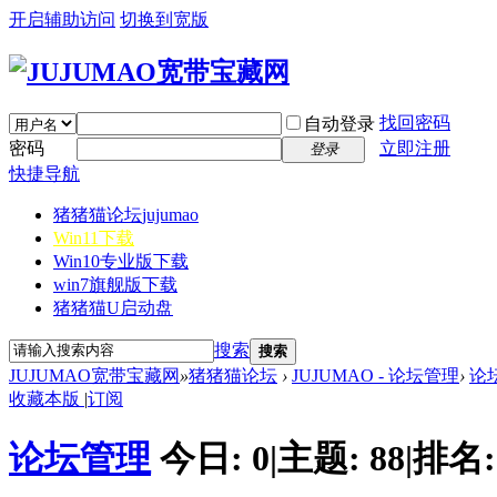
开启辅助访问
切换到宽版
找回密码
自动登录
密码
立即注册
登录
快捷导航
猪猪猫论坛
jujumao
Win11下载
Win10专业版下载
win7旗舰版下载
猪猪猫U启动盘
搜索
搜索
JUJUMAO宽带宝藏网
»
猪猪猫论坛
›
JUJUMAO - 论坛管理
›
论
收藏本版
|
订阅
论坛管理
今日:
0
|
主题:
88
|
排名