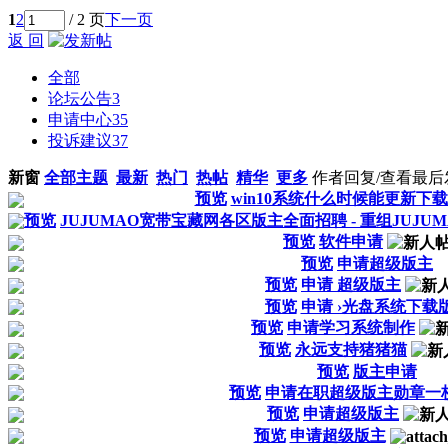
1
2
/ 2 页
下一页
返 回
全部
论坛公告
3
申请中心
35
投诉建议
37
新窗
全部主题
最新
热门
热帖
精华
更多
作者
回复/查看
最后
预览
win10系统什么时候能更新下载
预览
JUJUMAO宽带宝藏网各区版主全面招聘 - 重组JUJU
预览
软件申请
预览
申请超级版主
预览
申请 超级版主
预览
申请 ›光盘系统下载
预览
申请学习系统制作
预览
永远支持猪猪猫
预览
版主申请
预览
申请在职超级版主勋章一
预览
申请超级版主
预览
申请超级版主