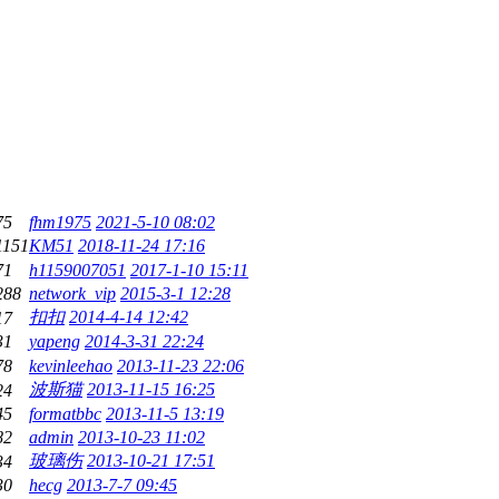
75
fhm1975
2021-5-10 08:02
1151
KM51
2018-11-24 17:16
71
h1159007051
2017-1-10 15:11
288
network_vip
2015-3-1 12:28
扣扣
2014-4-14 12:42
17
31
yapeng
2014-3-31 22:24
78
kevinleehao
2013-11-23 22:06
波斯猫
2013-11-15 16:25
24
45
formatbbc
2013-11-5 13:19
82
admin
2013-10-23 11:02
玻璃伤
2013-10-21 17:51
34
30
hecg
2013-7-7 09:45