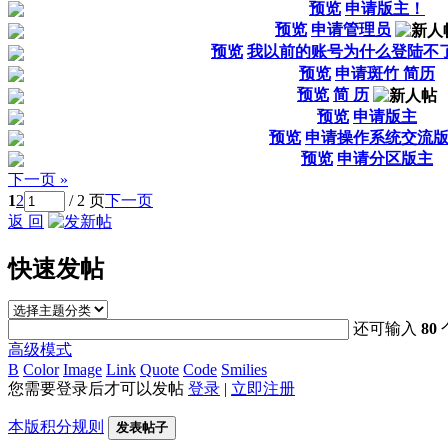
预览
申请版主！
预览
申请管理员
预览
我以前的账号为什么登陆不
预览
申请斑竹 简历
预览
简 历
预览
申请版主
预览
申请操作系统交流
预览
申请分区版主
下一页 »
1
2
/ 2 页
下一页
返 回
快速发帖
还可输入
80
高级模式
B
Color
Image
Link
Quote
Code
Smilies
您需要登录后才可以发帖
登录
|
立即注册
本版积分规则
发表帖子