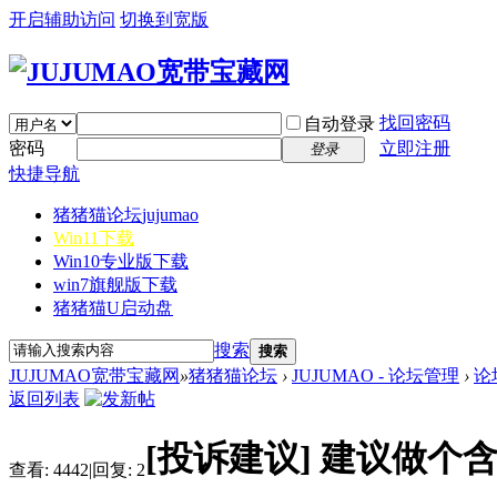
开启辅助访问
切换到宽版
找回密码
自动登录
密码
立即注册
登录
快捷导航
猪猪猫论坛
jujumao
Win11下载
Win10专业版下载
win7旗舰版下载
猪猪猫U启动盘
搜索
搜索
JUJUMAO宽带宝藏网
»
猪猪猫论坛
›
JUJUMAO - 论坛管理
›
论
返回列表
[投诉建议]
建议做个含带
查看:
4442
|
回复:
2