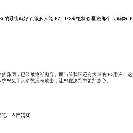
统就好了,很多人能IE7、IE8有抵制心理,说那个卡,就像OFFICE一
诸多弊病，已经被逐渐抛弃。而当前我国还有大量的IE6用户，
将保护您免于大多数远程攻击，让您在浏览中更加放心。
之窗吧，界面清爽