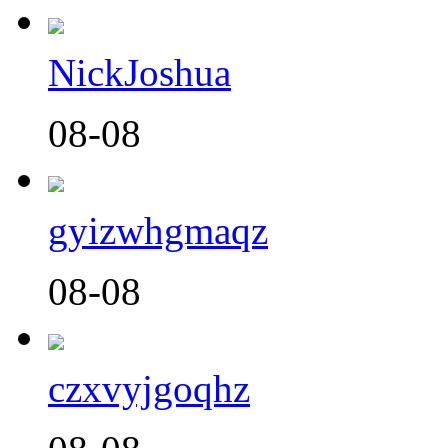
NickJoshua
08-08
gyizwhgmaqz
08-08
czxvyjgoqhz