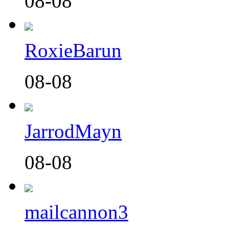
08-08
RoxieBarun
08-08
JarrodMayn
08-08
mailcannon3