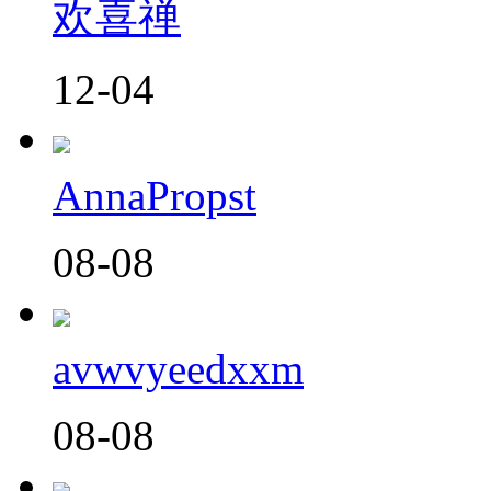
欢喜禅
12-04
AnnaPropst
08-08
avwvyeedxxm
08-08