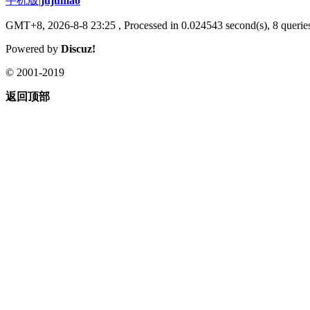
手机版
|
jujumao
GMT+8, 2026-8-8 23:25
, Processed in 0.024543 second(s), 8 queries
Powered by
Discuz!
© 2001-2019
返回顶部