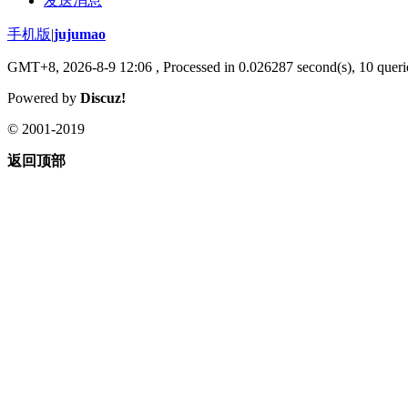
发送消息
手机版
|
jujumao
GMT+8, 2026-8-9 12:06
, Processed in 0.026287 second(s), 10 querie
Powered by
Discuz!
© 2001-2019
返回顶部