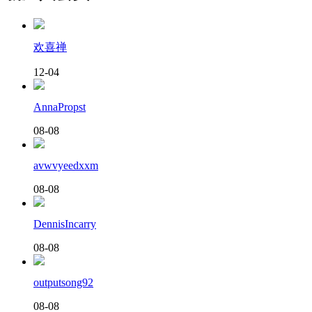
欢喜禅
12-04
AnnaPropst
08-08
avwvyeedxxm
08-08
DennisIncarry
08-08
outputsong92
08-08