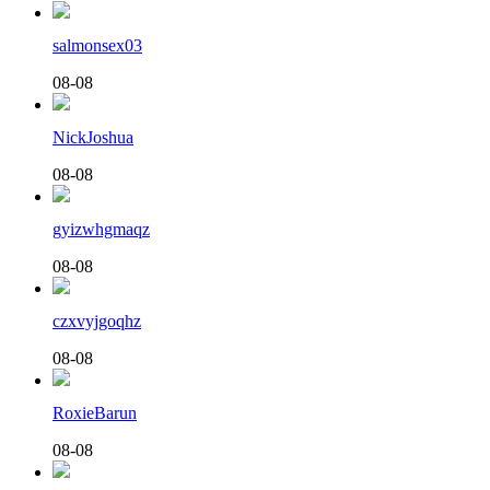
salmonsex03
08-08
NickJoshua
08-08
gyizwhgmaqz
08-08
czxvyjgoqhz
08-08
RoxieBarun
08-08