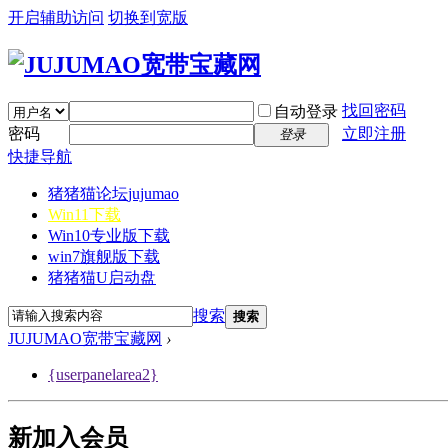
开启辅助访问
切换到宽版
找回密码
自动登录
密码
立即注册
登录
快捷导航
猪猪猫论坛
jujumao
Win11下载
Win10专业版下载
win7旗舰版下载
猪猪猫U启动盘
搜索
搜索
JUJUMAO宽带宝藏网
›
{userpanelarea2}
新加入会员