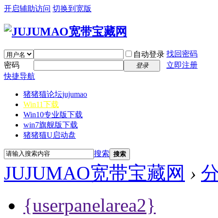
开启辅助访问
切换到宽版
找回密码
自动登录
密码
立即注册
登录
快捷导航
猪猪猫论坛
jujumao
Win11下载
Win10专业版下载
win7旗舰版下载
猪猪猫U启动盘
搜索
搜索
JUJUMAO宽带宝藏网
›
{userpanelarea2}