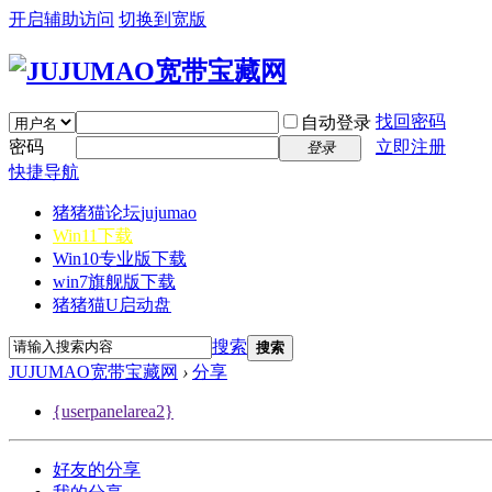
开启辅助访问
切换到宽版
找回密码
自动登录
密码
立即注册
登录
快捷导航
猪猪猫论坛
jujumao
Win11下载
Win10专业版下载
win7旗舰版下载
猪猪猫U启动盘
搜索
搜索
JUJUMAO宽带宝藏网
›
分享
{userpanelarea2}
好友的分享