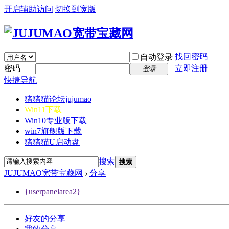
开启辅助访问
切换到宽版
找回密码
自动登录
密码
立即注册
登录
快捷导航
猪猪猫论坛
jujumao
Win11下载
Win10专业版下载
win7旗舰版下载
猪猪猫U启动盘
搜索
搜索
JUJUMAO宽带宝藏网
›
分享
{userpanelarea2}
好友的分享