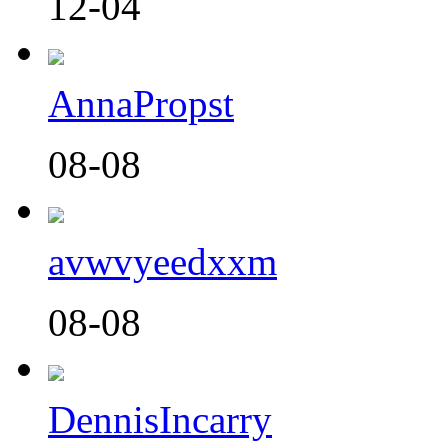
12-04
AnnaPropst
08-08
avwvyeedxxm
08-08
DennisIncarry