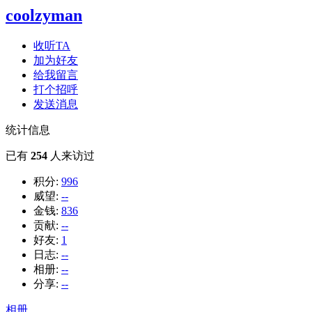
coolzyman
收听TA
加为好友
给我留言
打个招呼
发送消息
统计信息
已有
254
人来访过
积分:
996
威望:
--
金钱:
836
贡献:
--
好友:
1
日志:
--
相册:
--
分享:
--
相册