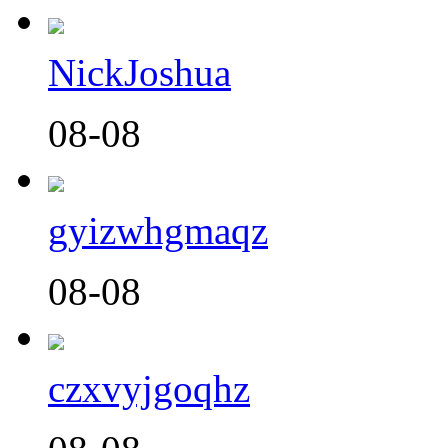
NickJoshua
08-08
gyizwhgmaqz
08-08
czxvyjgoqhz