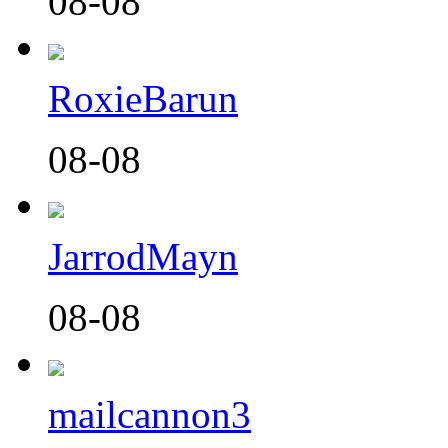
08-08
RoxieBarun
08-08
JarrodMayn
08-08
mailcannon3