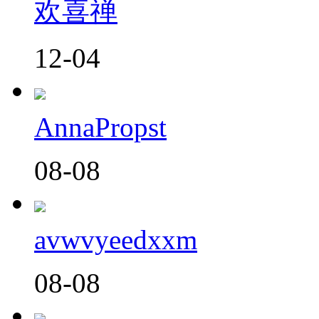
欢喜禅
12-04
AnnaPropst
08-08
avwvyeedxxm
08-08