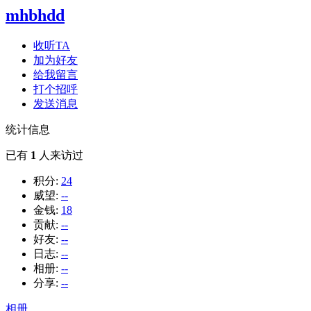
mhbhdd
收听TA
加为好友
给我留言
打个招呼
发送消息
统计信息
已有
1
人来访过
积分:
24
威望:
--
金钱:
18
贡献:
--
好友:
--
日志:
--
相册:
--
分享:
--
相册