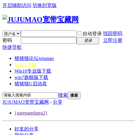
开启辅助访问
切换到宽版
找回密码
自动登录
密码
立即注册
登录
快捷导航
猪猪猫论坛
jujumao
Win11下载
Win10专业版下载
win7旗舰版下载
猪猪猫U启动盘
搜索
搜索
JUJUMAO宽带宝藏网
›
分享
{userpanelarea2}
好友的分享