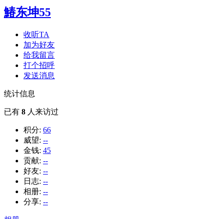
鰆东坤55
收听TA
加为好友
给我留言
打个招呼
发送消息
统计信息
已有
8
人来访过
积分:
66
威望:
--
金钱:
45
贡献:
--
好友:
--
日志:
--
相册:
--
分享:
--