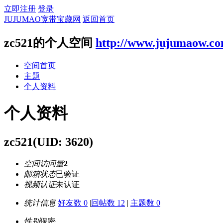
立即注册
登录
JUJUMAO宽带宝藏网
返回首页
zc521的个人空间
http://www.jujumaow.c
空间首页
主题
个人资料
个人资料
zc521
(UID: 3620)
空间访问量
2
邮箱状态
已验证
视频认证
未认证
统计信息
好友数 0
|
回帖数 12
|
主题数 0
性别
保密