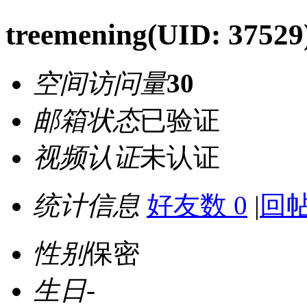
treemening
(UID: 37529
空间访问量
30
邮箱状态
已验证
视频认证
未认证
统计信息
好友数 0
|
回帖
性别
保密
生日
-