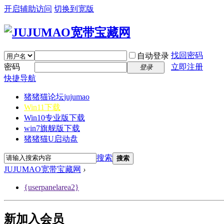
开启辅助访问
切换到宽版
找回密码
自动登录
密码
立即注册
登录
快捷导航
猪猪猫论坛
jujumao
Win11下载
Win10专业版下载
win7旗舰版下载
猪猪猫U启动盘
搜索
搜索
JUJUMAO宽带宝藏网
›
{userpanelarea2}
新加入会员