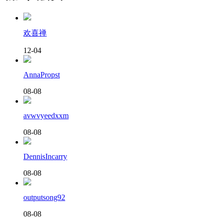
欢喜禅
12-04
AnnaPropst
08-08
avwvyeedxxm
08-08
DennisIncarry
08-08
outputsong92
08-08