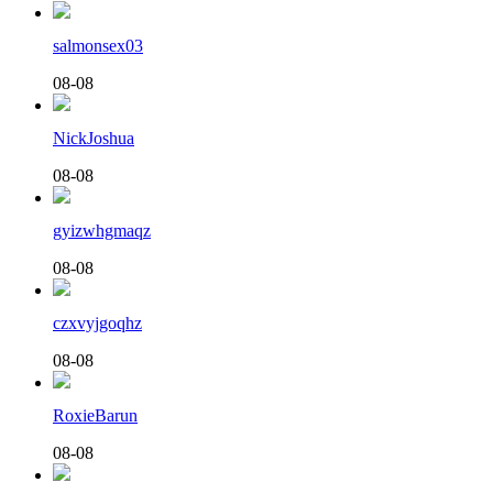
salmonsex03
08-08
NickJoshua
08-08
gyizwhgmaqz
08-08
czxvyjgoqhz
08-08
RoxieBarun
08-08