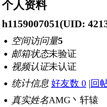
个人资料
h1159007051
(UID: 421
空间访问量
5
邮箱状态
未验证
视频认证
未认证
统计信息
好友数 0
|
回帖
真实姓名
AMG丶轩辕