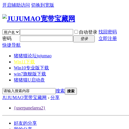
开启辅助访问
切换到宽版
找回密码
自动登录
密码
立即注册
登录
快捷导航
猪猪猫论坛
jujumao
Win11下载
Win10专业版下载
win7旗舰版下载
猪猪猫U启动盘
搜索
搜索
JUJUMAO宽带宝藏网
›
分享
{userpanelarea2}
好友的分享