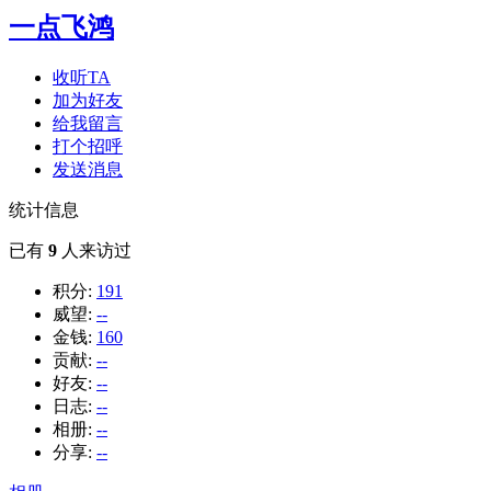
一点飞鸿
收听TA
加为好友
给我留言
打个招呼
发送消息
统计信息
已有
9
人来访过
积分:
191
威望:
--
金钱:
160
贡献:
--
好友:
--
日志:
--
相册:
--
分享:
--