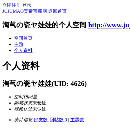
立即注册
登录
JUJUMAO宽带宝藏网
返回首页
淘芞の瓷ヤ娃娃的个人空间
http://www.j
空间首页
主题
个人资料
个人资料
淘芞の瓷ヤ娃娃
(UID: 4626)
空间访问量
邮箱状态
未验证
视频认证
未认证
统计信息
好友数
|
回帖数 0
|
主题数