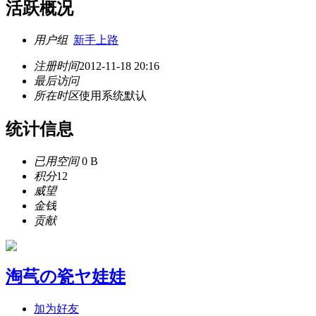
活跃概况
用户组
新手上路
注册时间
2012-11-18 20:16
最后访问
所在时区
使用系统默认
统计信息
已用空间
0 B
积分
12
威望
金钱
贡献
淘芞の瓷ヤ娃娃
加为好友