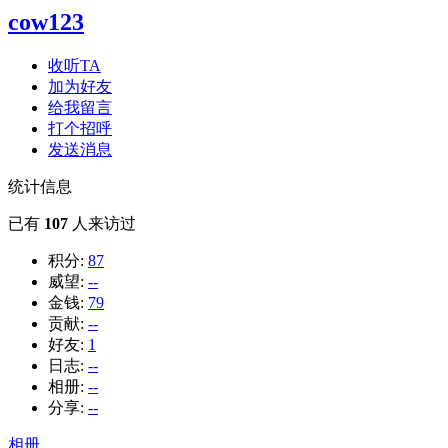
cow123
收听TA
加为好友
给我留言
打个招呼
发送消息
统计信息
已有
107
人来访过
积分:
87
威望:
--
金钱:
79
贡献:
--
好友:
1
日志:
--
相册:
--
分享:
--
相册