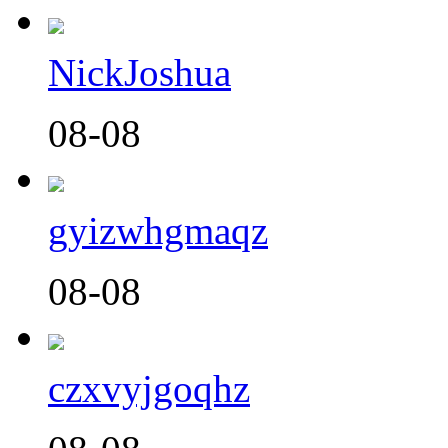
NickJoshua
08-08
gyizwhgmaqz
08-08
czxvyjgoqhz