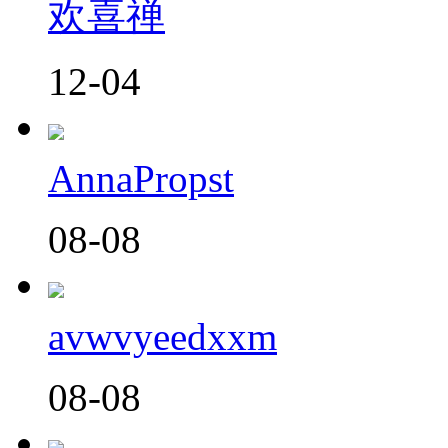
欢喜禅
12-04
AnnaPropst
08-08
avwvyeedxxm
08-08