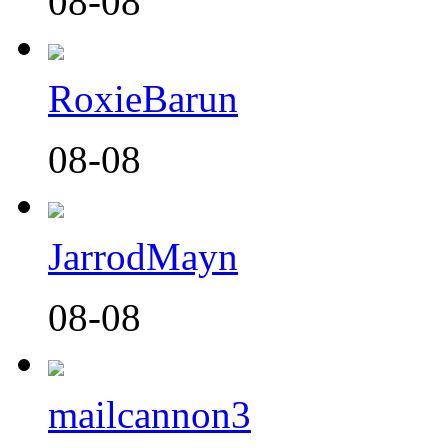
08-08
RoxieBarun
08-08
JarrodMayn
08-08
mailcannon3