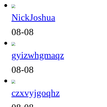
NickJoshua
08-08
gyizwhgmaqz
08-08
czxvyjgoqhz