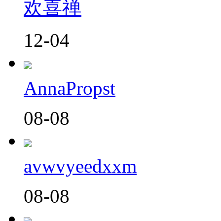
欢喜禅
12-04
AnnaPropst
08-08
avwvyeedxxm
08-08