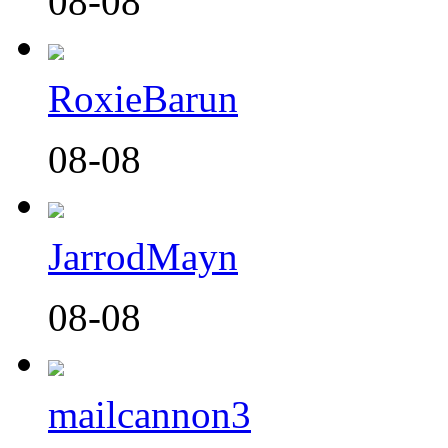
08-08
RoxieBarun
08-08
JarrodMayn
08-08
mailcannon3