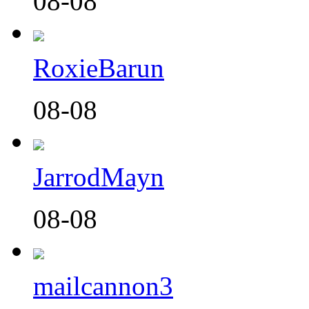
08-08
RoxieBarun
08-08
JarrodMayn
08-08
mailcannon3