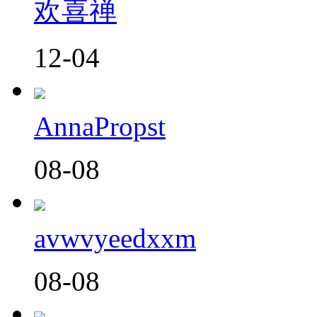
欢喜禅
12-04
AnnaPropst
08-08
avwvyeedxxm
08-08