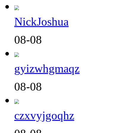
NickJoshua
08-08
gyizwhgmaqz
08-08
czxvyjgoqhz