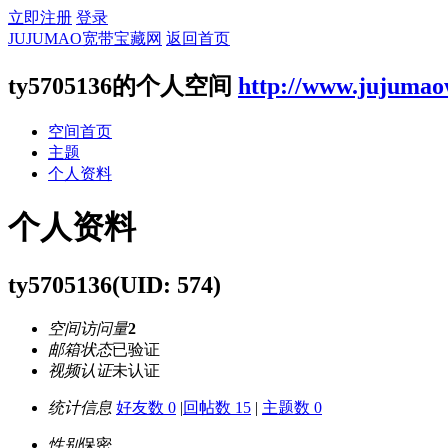
立即注册
登录
JUJUMAO宽带宝藏网
返回首页
ty5705136的个人空间
http://www.jujumao
空间首页
主题
个人资料
个人资料
ty5705136
(UID: 574)
空间访问量
2
邮箱状态
已验证
视频认证
未认证
统计信息
好友数 0
|
回帖数 15
|
主题数 0
性别
保密