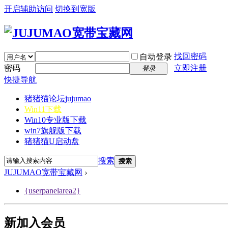
开启辅助访问
切换到宽版
找回密码
自动登录
密码
立即注册
登录
快捷导航
猪猪猫论坛
jujumao
Win11下载
Win10专业版下载
win7旗舰版下载
猪猪猫U启动盘
搜索
搜索
JUJUMAO宽带宝藏网
›
{userpanelarea2}
新加入会员