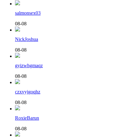
salmonsex03
08-08
NickJoshua
08-08
gyizwhgmaqz
08-08
czxvyjgoqhz
08-08
RoxieBarun
08-08