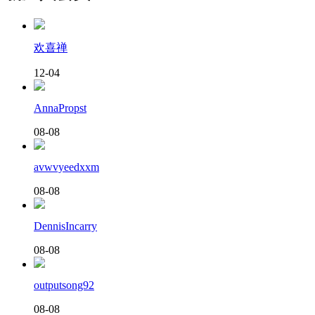
欢喜禅
12-04
AnnaPropst
08-08
avwvyeedxxm
08-08
DennisIncarry
08-08
outputsong92
08-08