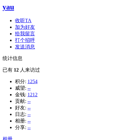
yau
收听TA
加为好友
给我留言
打个招呼
发送消息
统计信息
已有
12
人来访过
积分:
1254
威望:
--
金钱:
1212
贡献:
--
好友:
--
日志:
--
相册:
--
分享:
--
相册