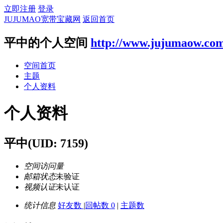
立即注册
登录
JUJUMAO宽带宝藏网
返回首页
平中的个人空间
http://www.jujumaow.co
空间首页
主题
个人资料
个人资料
平中
(UID: 7159)
空间访问量
邮箱状态
未验证
视频认证
未认证
统计信息
好友数
|
回帖数 0
|
主题数