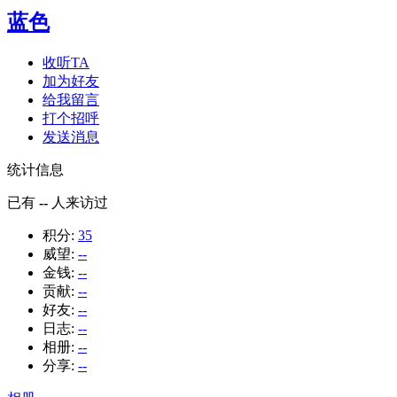
蓝色
收听TA
加为好友
给我留言
打个招呼
发送消息
统计信息
已有
--
人来访过
积分:
35
威望:
--
金钱:
--
贡献:
--
好友:
--
日志:
--
相册:
--
分享:
--