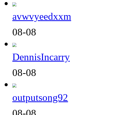
avwvyeedxxm
08-08
DennisIncarry
08-08
outputsong92
08-08