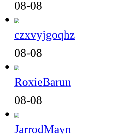
08-08
czxvyjgoqhz
08-08
RoxieBarun
08-08
JarrodMayn