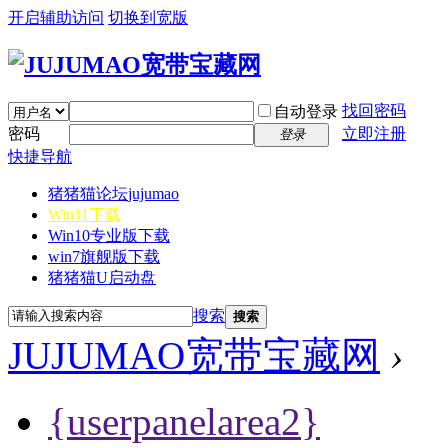
开启辅助访问
切换到宽版
找回密码
自动登录
密码
立即注册
登录
快捷导航
猪猪猫论坛
jujumao
Win11下载
Win10专业版下载
win7旗舰版下载
猪猪猫U启动盘
搜索
搜索
JUJUMAO宽带宝藏网
›
{userpanelarea2}