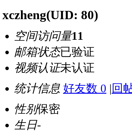
xczheng
(UID: 80)
空间访问量
11
邮箱状态
已验证
视频认证
未认证
统计信息
好友数 0
|
回帖
性别
保密
生日
-