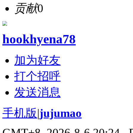
贡献
0
hookhyena78
加为好友
打个招呼
发送消息
手机版
|
jujumao
GMT+8, 2026-8-6 20:24
, 