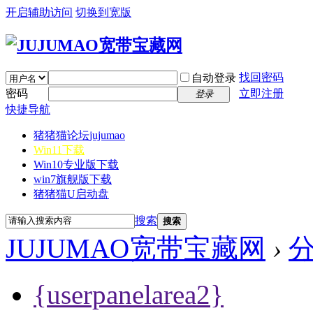
开启辅助访问
切换到宽版
找回密码
自动登录
密码
立即注册
登录
快捷导航
猪猪猫论坛
jujumao
Win11下载
Win10专业版下载
win7旗舰版下载
猪猪猫U启动盘
搜索
搜索
JUJUMAO宽带宝藏网
›
{userpanelarea2}