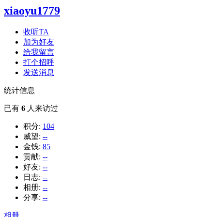
xiaoyu1779
收听TA
加为好友
给我留言
打个招呼
发送消息
统计信息
已有
6
人来访过
积分:
104
威望:
--
金钱:
85
贡献:
--
好友:
--
日志:
--
相册:
--
分享:
--
相册