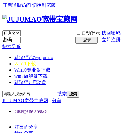
开启辅助访问
切换到宽版
找回密码
自动登录
密码
立即注册
登录
快捷导航
猪猪猫论坛
jujumao
Win11下载
Win10专业版下载
win7旗舰版下载
猪猪猫U启动盘
搜索
搜索
JUJUMAO宽带宝藏网
›
分享
{userpanelarea2}
好友的分享