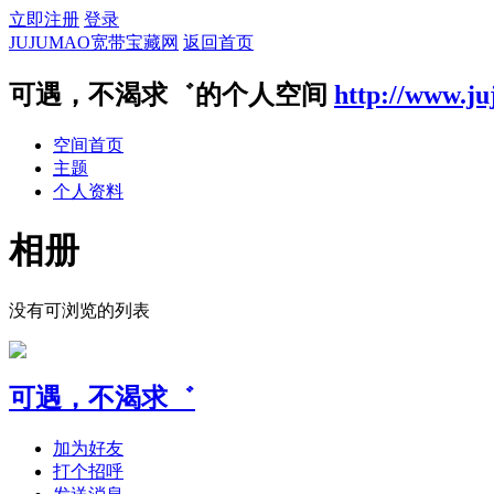
立即注册
登录
JUJUMAO宽带宝藏网
返回首页
可遇，不渴求゛的个人空间
http://www.j
空间首页
主题
个人资料
相册
没有可浏览的列表
可遇，不渴求゛
加为好友
打个招呼