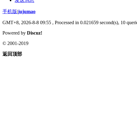
发送消息
手机版
|
jujumao
GMT+8, 2026-8-8 09:55
, Processed in 0.021659 second(s), 10 querie
Powered by
Discuz!
© 2001-2019
返回顶部