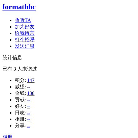
formatbbc
收听TA
加为好友
给我留言
打个招呼
发送消息
统计信息
已有
3
人来访过
积分:
147
威望:
--
金钱:
138
贡献:
--
好友:
--
日志:
--
相册:
--
分享:
--
相册